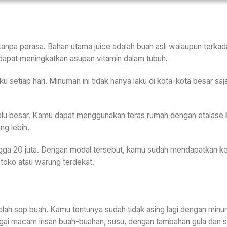
tanpa perasa. Bahan utama juice adalah buah asli walaupun terkad
i dapat meningkatkan asupan vitamin dalam tubuh.
u setiap hari. Minuman ini tidak hanya laku di kota-kota besar saj
alu besar. Kamu dapat menggunakan teras rumah dengan etalase kac
g lebih.
hingga 20 juta. Dengan modal tersebut, kamu sudah mendapatkan 
toko atau warung terdekat.
adalah sop buah. Kamu tentunya sudah tidak asing lagi dengan min
gai macam irisan buah-buahan, susu, dengan tambahan gula dan s