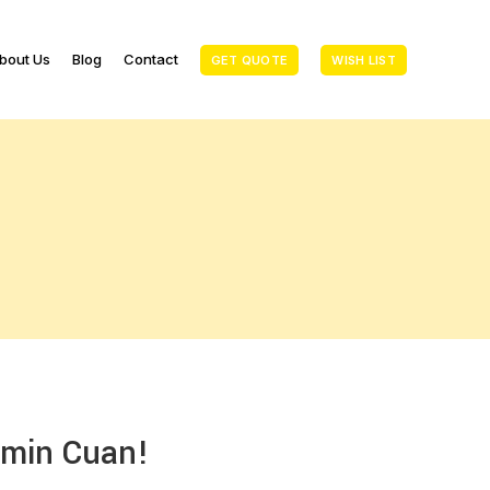
bout Us
Blog
Contact
GET QUOTE
WISH LIST
amin Cuan!