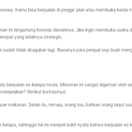
onesia. Kamu bisa berjualan di pinggir jalan atau membuka kedai m
an ini tergantung konsep desainnya. Jika ingin membuka usaha de
empat yang letaknya strategis.
 ini sudah tidak diragukan lagi. Biasanya para penjual sop buah 
yaitu berjualan es kelapa muda. Minuman ini sangat digemari oleh 
enjanjikan? Berikut ilustrasinya!
n makanan. Selain itu, remaja, orang tua, bahkan orang lanjut u
 kelapa, sehingga hal ini menjadi bukti nyata bahwa berjualan es