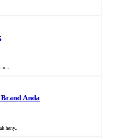
k
 u...
 Brand Anda
k hany...