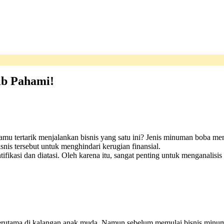
ib Pahami!
mu tertarik menjalankan bisnis yang satu ini? Jenis minuman boba mem
snis tersebut untuk menghindari kerugian finansial.
fikasi dan diatasi. Oleh karena itu, sangat penting untuk menganalisis
tama di kalangan anak muda. Namun sebelum memulai bisnis minuman 