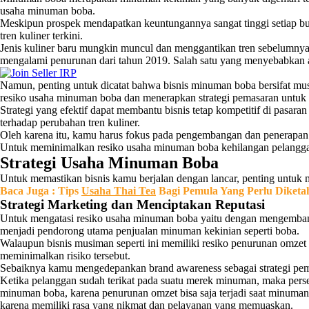
usaha minuman boba.
Meskipun prospek mendapatkan keuntungannya sangat tinggi setiap bula
tren kuliner terkini.
Jenis kuliner baru mungkin muncul dan menggantikan tren sebelumnya
mengalami penurunan dari tahun 2019. Salah satu yang menyebabka
Namun, penting untuk dicatat bahwa bisnis minuman boba bersifat m
resiko usaha minuman boba dan menerapkan strategi pemasaran untuk 
Strategi yang efektif dapat membantu bisnis tetap kompetitif di pasara
terhadap perubahan tren kuliner.
Oleh karena itu, kamu harus fokus pada pengembangan dan penerapan 
Untuk meminimalkan resiko usaha minuman boba kehilangan pelanggan 
Strategi Usaha Minuman Boba
Untuk memastikan bisnis kamu berjalan dengan lancar, penting untuk 
Baca Juga :
Tips
Usaha Thai Tea
Bagi Pemula Yang Perlu Diketa
Strategi Marketing dan Menciptakan Reputasi
Untuk mengatasi resiko usaha minuman boba yaitu dengan mengembang
menjadi pendorong utama penjualan minuman kekinian seperti boba.
Walaupun bisnis musiman seperti ini memiliki resiko penurunan omzet
meminimalkan risiko tersebut.
Sebaiknya kamu mengedepankan brand awareness sebagai strategi pema
Ketika pelanggan sudah terikat pada suatu merek minuman, maka perse
minuman boba, karena penurunan omzet bisa saja terjadi saat minuman
karena memiliki rasa yang nikmat dan pelayanan yang memuaskan.