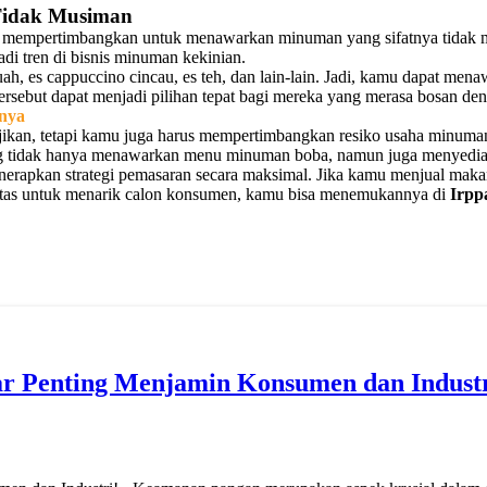
Tidak Musiman
 mempertimbangkan untuk menawarkan minuman yang sifatnya tidak m
di tren di bisnis minuman kekinian.
uah, es cappuccino cincau, es teh, dan lain-lain. Jadi, kamu dapat me
rsebut dapat menjadi pilihan tepat bagi mereka yang merasa bosan d
nya
njikan, tetapi kamu juga harus mempertimbangkan resiko usaha minum
yang tidak hanya menawarkan menu minuman boba, namun juga menyedia
enerapkan strategi pemasaran secara maksimal. Jika kamu menjual m
itas untuk menarik calon konsumen, kamu bisa menemukannya di
Irpp
r Penting Menjamin Konsumen dan Industr