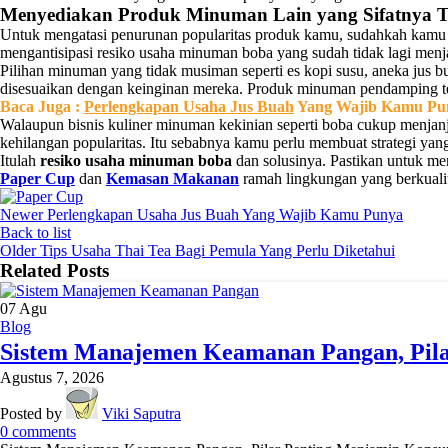
Menyediakan Produk Minuman Lain yang Sifatnya 
Untuk mengatasi penurunan popularitas produk kamu, sudahkah kamu
mengantisipasi resiko usaha minuman boba yang sudah tidak lagi menja
Pilihan minuman yang tidak musiman seperti es kopi susu, aneka jus b
disesuaikan dengan keinginan mereka. Produk minuman pendamping te
Baca Juga :
Perlengkapan Usaha Jus Buah
Yang Wajib Kamu Pu
Walaupun bisnis kuliner minuman kekinian seperti boba cukup menja
kehilangan popularitas. Itu sebabnya kamu perlu membuat strategi 
Itulah
resiko usaha minuman boba
dan solusinya. Pastikan untuk m
Paper Cup
dan
Kemasan Makanan
ramah lingkungan yang berkual
Newer
Perlengkapan Usaha Jus Buah Yang Wajib Kamu Punya
Back to list
Older
Tips Usaha Thai Tea Bagi Pemula Yang Perlu Diketahui
Related Posts
07
Agu
Blog
Sistem Manajemen Keamanan Pangan, Pila
Agustus 7, 2026
Posted by
Viki Saputra
0
comments