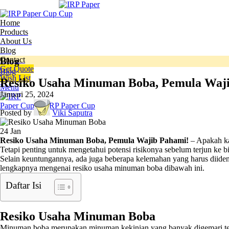
Home
Products
About Us
Blog
Contact
Blog
Get Quote
Blog
Wish List
Resiko Usaha Minuman Boba, Pemula Waj
Menu
Januari 25, 2024
Posted by
Viki Saputra
24
Jan
Resiko Usaha Minuman Boba, Pemula Wajib Pahami!
– Apakah ka
Tetapi penting untuk mengetahui potensi risikonya sebelum terjun ke bi
Selain keuntungannya, ada juga beberapa kelemahan yang harus diidenti
lengkapnya mengenai resiko usaha minuman boba dibawah ini.
Daftar Isi
Resiko Usaha Minuman Boba
Minuman boba merupakan minuman kekinian yang banyak digemari teru