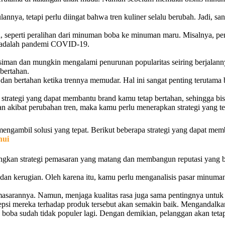
nnya, tetapi perlu diingat bahwa tren kuliner selalu berubah. Jadi, s
, seperti peralihan dari minuman boba ke minuman maru. Misalnya, p
n adalah pandemi COVID-19.
usiman dan mungkin mengalami penurunan popularitas seiring berjala
bertahan.
n dan bertahan ketika trennya memudar. Hal ini sangat penting terutama
strategi yang dapat membantu brand kamu tetap bertahan, sehingga bi
akibat perubahan tren, maka kamu perlu menerapkan strategi yang te
mengambil solusi yang tepat. Berikut beberapa strategi yang dapat m
hui
kan strategi pemasaran yang matang dan membangun reputasi yang bai
 dan kerugian. Oleh karena itu, kamu perlu menganalisis pasar minuma
sarannya. Namun, menjaga kualitas rasa juga sama pentingnya untuk 
psi mereka terhadap produk tersebut akan semakin baik. Mengandalkan 
 boba sudah tidak populer lagi. Dengan demikian, pelanggan akan tet