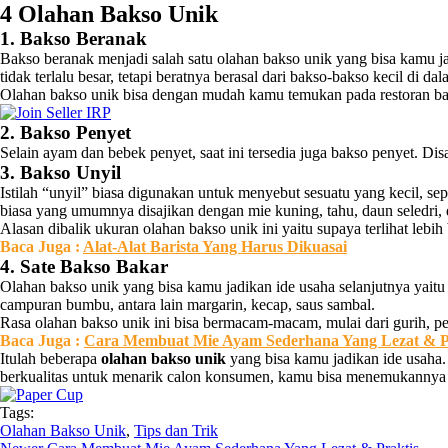
4 Olahan Bakso Unik
1. Bakso Beranak
Bakso beranak menjadi salah satu olahan bakso unik yang bisa kamu j
tidak terlalu besar, tetapi beratnya berasal dari bakso-bakso kecil di da
Olahan bakso unik bisa dengan mudah kamu temukan pada restoran baks
2. Bakso Penyet
Selain ayam dan bebek penyet, saat ini tersedia juga bakso penyet. D
3. Bakso Unyil
Istilah “unyil” biasa digunakan untuk menyebut sesuatu yang kecil, se
biasa yang umumnya disajikan dengan mie kuning, tahu, daun seledri,
Alasan dibalik ukuran olahan bakso unik ini yaitu supaya terlihat le
Baca
Juga
:
Alat-Alat Barista Yang Harus Dikuasai
4. Sate Bakso Bakar
Olahan bakso unik yang bisa kamu jadikan ide usaha selanjutnya yaitu 
campuran bumbu, antara lain margarin, kecap, saus sambal.
Rasa olahan bakso unik ini bisa bermacam-macam, mulai dari gurih, pe
Baca Juga :
Cara Membuat Mie Ayam Sederhana Yang Lezat & P
Itulah beberapa
olahan bakso unik
yang bisa kamu jadikan ide usah
berkualitas untuk menarik calon konsumen, kamu bisa menemukannya
Tags:
Olahan Bakso Unik
,
Tips dan Trik