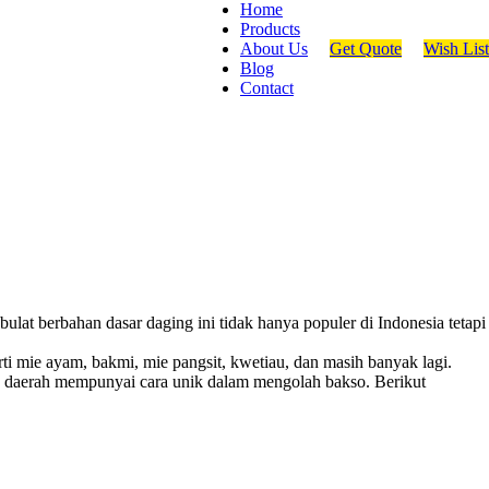
Home
Products
About Us
Get Quote
Wish List
Blog
Contact
ulat berbahan dasar daging ini tidak hanya populer di Indonesia tetapi
ti mie ayam, bakmi, mie pangsit, kwetiau, dan masih banyak lagi.
ap daerah mempunyai cara unik dalam mengolah bakso. Berikut