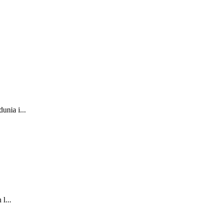
nia i...
l...