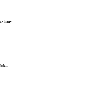
k hany...
uk...