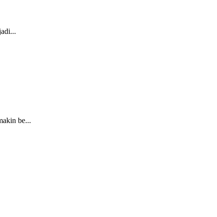
di...
akin be...