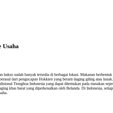
e Usaha
an bakso sudah banyak tersedia di berbagai lokasi. Makanan berbentuk b
berasal dari pengucapan Hokkien yang berarti daging giling atau lunak.
radisional Tionghoa Indonesia yang dapat ditemukan pada masakan seper
aging khas barat yang diperkenalkan oleh Belanda. Di Indonesia, seti
saha.