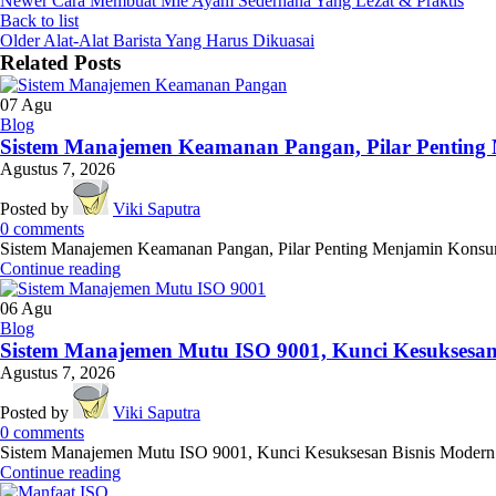
Newer
Cara Membuat Mie Ayam Sederhana Yang Lezat & Praktis
Back to list
Older
Alat-Alat Barista Yang Harus Dikuasai
Related Posts
07
Agu
Blog
Sistem Manajemen Keamanan Pangan, Pilar Penting 
Agustus 7, 2026
Posted by
Viki Saputra
0
comments
Sistem Manajemen Keamanan Pangan, Pilar Penting Menjamin Konsumen
Continue reading
06
Agu
Blog
Sistem Manajemen Mutu ISO 9001, Kunci Kesuksesan
Agustus 7, 2026
Posted by
Viki Saputra
0
comments
Sistem Manajemen Mutu ISO 9001, Kunci Kesuksesan Bisnis Modern! - D
Continue reading