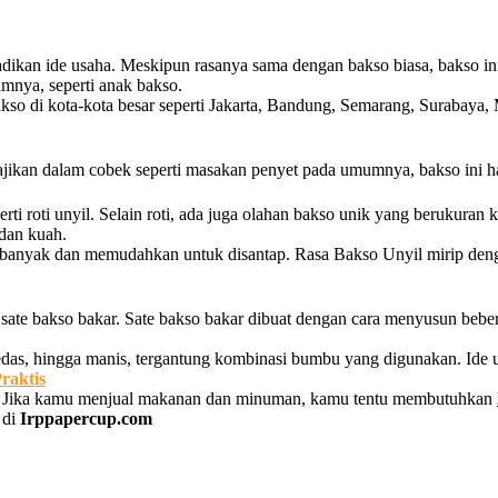
adikan ide usaha. Meskipun rasanya sama dengan bakso biasa, bakso in
lamnya, seperti anak bakso.
o di kota-kota besar seperti Jakarta, Bandung, Semarang, Surabaya, 
isajikan dalam cobek seperti masakan penyet pada umumnya, bakso ini 
perti roti unyil. Selain roti, ada juga olahan bakso unik yang berukur
 dan kuah.
bih banyak dan memudahkan untuk disantap. Rasa Bakso Unyil mirip deng
sate bakso bakar. Sate bakso bakar dibuat dengan cara menyusun bebera
das, hingga manis, tergantung kombinasi bumbu yang digunakan. Ide usa
raktis
a. Jika kamu menjual makanan dan minuman, kamu tentu membutuhkan
 di
Irppapercup.com