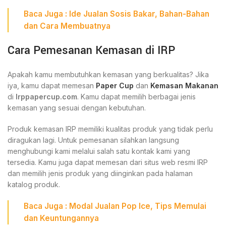
Baca Juga :
Ide Jualan Sosis Bakar
, Bahan-Bahan
dan Cara Membuatnya
Cara Pemesanan Kemasan di IRP
Apakah kamu membutuhkan kemasan yang berkualitas? Jika
iya, kamu dapat memesan
Paper Cup
dan
Kemasan Makanan
di
Irppapercup.com
. Kamu dapat memilih berbagai jenis
kemasan yang sesuai dengan kebutuhan.
Produk kemasan IRP memiliki kualitas produk yang tidak perlu
diragukan lagi. Untuk pemesanan silahkan langsung
menghubungi kami melalui salah satu kontak kami yang
tersedia. Kamu juga dapat memesan dari situs web resmi IRP
dan memilih jenis produk yang diinginkan pada halaman
katalog produk.
Baca Juga :
Modal Jualan Pop Ice
, Tips Memulai
dan Keuntungannya