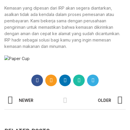
Kemasan yang dipesan dari IRP akan segera diantarkan,
asalkan tidak ada kendala dalam proses pemesanan atau
pembayaran. Kami bekerja sama dengan perusahaan
pengiriman untuk memastikan bahwa kemasan dikirimkan
dengan aman dan cepat ke alamat yang sudah dicantumkan.
IRP hadir sebagai solusi bagi kamu yang ingin memesan
kemasan makanan dan minuman.
NEWER
OLDER