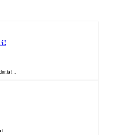
i!
nia i...
l...