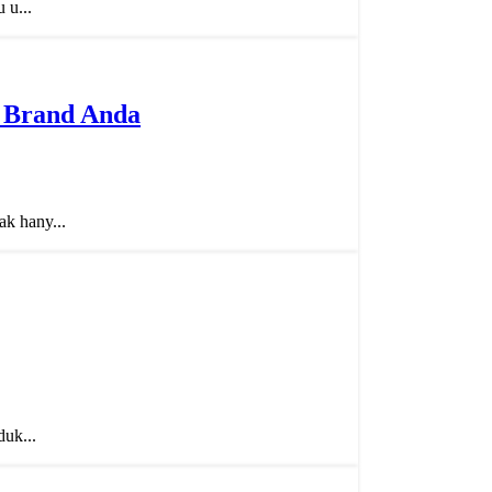
 u...
 Brand Anda
k hany...
uk...