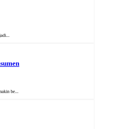
di...
nsumen
akin be...