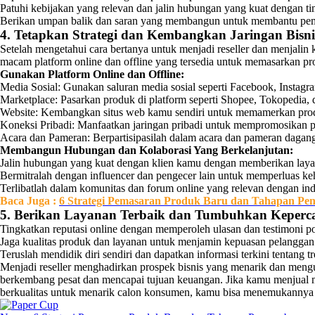
Patuhi kebijakan yang relevan dan jalin hubungan yang kuat dengan t
Berikan umpan balik dan saran yang membangun untuk membantu pem
4. Tetapkan Strategi dan Kembangkan Jaringan Bisn
Setelah mengetahui cara bertanya untuk menjadi reseller dan menjalin
macam platform online dan offline yang tersedia untuk memasarkan p
Gunakan Platform Online dan Offline:
Media Sosial: Gunakan saluran media sosial seperti Facebook, Instagr
Marketplace: Pasarkan produk di platform seperti Shopee, Tokopedia,
Website: Kembangkan situs web kamu sendiri untuk memamerkan prod
Koneksi Pribadi: Manfaatkan jaringan pribadi untuk mempromosikan
Acara dan Pameran: Berpartisipasilah dalam acara dan pameran dagang
Membangun Hubungan dan Kolaborasi Yang Berkelanjutan:
Jalin hubungan yang kuat dengan klien kamu dengan memberikan layan
Bermitralah dengan influencer dan pengecer lain untuk memperluas ke
Terlibatlah dalam komunitas dan forum online yang relevan dengan i
Baca Juga :
6 Strategi Pemasaran Produk Baru dan Tahapan P
5. Berikan Layanan Terbaik dan Tumbuhkan Keper
Tingkatkan reputasi online dengan memperoleh ulasan dan testimoni posi
Jaga kualitas produk dan layanan untuk menjamin kepuasan pelanggan
Teruslah mendidik diri sendiri dan dapatkan informasi terkini tentang
Menjadi reseller menghadirkan prospek bisnis yang menarik dan me
berkembang pesat dan mencapai tujuan keuangan. Jika kamu menjua
berkualitas untuk menarik calon konsumen, kamu bisa menemukannya