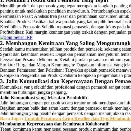
Memilih produk dan pemasok yang tepat merupakan langkah penting da
penting untuk melakukan penelitian menyeluruh. Pertimbangkan aspek-
Permintaan Pasar: Analisis tren pasar dan permintaan konsumen untuk 
Kualitas Produk: Pastikan bahwa produk yang kamu pilih berkualitas t
Kredibilitas Pemasok: Selidiki reputasi pemasok, dengan fokus pada 
Profitabilitas: Kaji margin keuntungan yang terkait dengan penjualan
2. Membangun Kemitraan Yang Saling Menguntung
Setelah kamu menentukan pilihan produk dan pemasok, sekarang saatnya
Syarat dan ketentuan reseller: Dapatkan pemahaman menyeluruh tentan
Persyaratan Pesanan Minimum: Ketahui jumlah pesanan minimum yan
Struktur Harga dan Margin Keuntungan: Dapatkan informasi yang jelas
Bantuan Pemasaran dan Pelatihan: Tanyakan apakah pemasok menawark
Kebijakan Pengembalian Produk: Pahami kebijakan pengembalian pro
3. Jalin Komunikasi dan Kepercayaan Dengan Pemas
Komunikasi yang efektif dan profesional dengan pemasok sangat pe
membina hubungan jangka panjang.
Jalin Komunikasi yang Jelas dan Produktif:
Jalin hubungan dengan pemasok secara teratur untuk mendapatkan infor
Bagikan umpan balik dan saran kamu dengan pemasok untuk meningkat
Jalin hubungan yang positif dengan pemasok dengan menunjukkan rasa
Baca
Juga
:
Contoh Peraturan Grup Reseller dan Tips Membuat
Membangun Kepercayaan dan Kemitraan Kolaboratif:
Tepati komitmen kamu mengenai pesanan produk minimum dan pembay