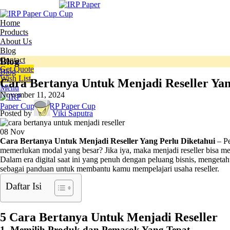
Home
Products
About Us
Blog
Contact
Blog
Get Quote
Blog
Wish List
Cara Bertanya Untuk Menjadi Reseller Yan
Menu
November 11, 2024
Posted by
Viki Saputra
08
Nov
Cara Bertanya Untuk Menjadi Reseller Yang Perlu Diketahui
– Pe
memerlukan modal yang besar? Jika iya, maka menjadi reseller bisa me
Dalam era digital saat ini yang penuh dengan peluang bisnis, mengetah
sebagai panduan untuk membantu kamu mempelajari usaha reseller.
Daftar Isi
5 Cara Bertanya Untuk Menjadi Reseller
1. Memilih Produk dan Pemasok Yang Tepat