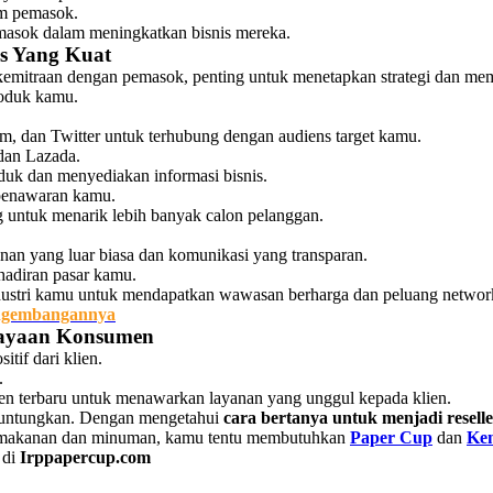
im pemasok.
asok dalam meningkatkan bisnis mereka.
is Yang Kuat
 kemitraan dengan pemasok, penting untuk menetapkan strategi dan memb
roduk kamu.
am, dan Twitter untuk terhubung dengan audiens target kamu.
 dan Lazada.
uk dan menyediakan informasi bisnis.
 penawaran kamu.
 untuk menarik lebih banyak calon pelanggan.
an yang luar biasa dan komunikasi yang transparan.
hadiran pasar kamu.
ndustri kamu untuk mendapatkan wawasan berharga dan peluang networ
engembangannya
cayaan Konsumen
tif dari klien.
.
 tren terbaru untuk menawarkan layanan yang unggul kepada klien.
nguntungkan. Dengan mengetahui
cara bertanya untuk menjadi reselle
l makanan dan minuman, kamu tentu membutuhkan
Paper Cup
dan
Ke
 di
Irppapercup.com