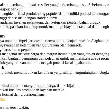
lam membangun bisnis reseller yang berkembang pesat. Sebelum menget
aspek berikut:
mengidentifikasi produk yang populer dan memiliki potensi keuntungan
inggi dan sesuai dengan standar kamu.
keandalan, layanan pelanggan, dan kebijakan pengembalian produk.
 produk, pastikan itu cukup untuk menutupi biaya operasional dan meng
kan
 untuk mempelajari cara bertanya untuk menjadi reseller. Siapkan daft
g syarat dan ketentuan yang diuraikan oleh pemasok.
g harus kamu penuhi.
 mengenai struktur harga dan margin keuntungan yang terkait dengan 
an bantuan pemasaran dan pelatihan untuk memfasilitasi upaya prom
duk yang relevan untuk mencegah potensi kesalahpahaman.
ok
nting untuk menumbuhkan kemitraan yang saling menguntungkan. Ungk
masi terbaru tentang produk, harga, dan kebijakan.
kan kualitas produk dan layanan mereka.
 hormat dan profesionalisme.
nya
aran tepat waktu.