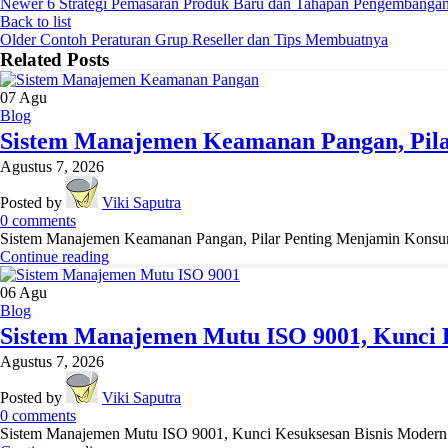
Newer
6 Strategi Pemasaran Produk Baru dan Tahapan Pengembanga
Back to list
Older
Contoh Peraturan Grup Reseller dan Tips Membuatnya
Related Posts
07
Agu
Blog
Sistem Manajemen Keamanan Pangan, Pila
Agustus 7, 2026
Posted by
Viki Saputra
0
comments
Sistem Manajemen Keamanan Pangan, Pilar Penting Menjamin Konsumen
Continue reading
06
Agu
Blog
Sistem Manajemen Mutu ISO 9001, Kunci 
Agustus 7, 2026
Posted by
Viki Saputra
0
comments
Sistem Manajemen Mutu ISO 9001, Kunci Kesuksesan Bisnis Modern! - D