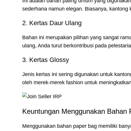
Ini adalah bahan paling umum yang digunakan u
sederhana namun elegan. Biasanya, kantong ker
2. Kertas Daur Ulang
Bahan ini merupakan pilihan yang sangat ram
ulang, Anda turut berkontribusi pada pelestari
3. Kertas Glossy
Jenis kertas ini sering digunakan untuk kanto
oleh merek-merek fashion untuk meningkatkan
Keuntungan Menggunakan Bahan 
Menggunakan bahan paper bag memiliki banyak