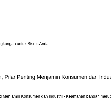
ngkungan untuk Bisnis Anda
Pilar Penting Menjamin Konsumen dan Indust
Menjamin Konsumen dan Industri! - Keamanan pangan merupak