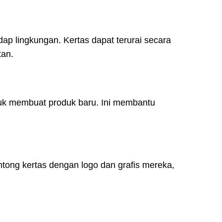
ap lingkungan. Kertas dapat terurai secara
tan.
tuk membuat produk baru. Ini membantu
tong kertas dengan logo dan grafis mereka,