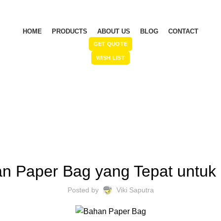
HOME
PRODUCTS
ABOUT US
BLOG
CONTACT
GET QUOTE
WISH LIST
BLOG
 Paper Bag yang Tepat untuk 
Posted by
Viki Saputra