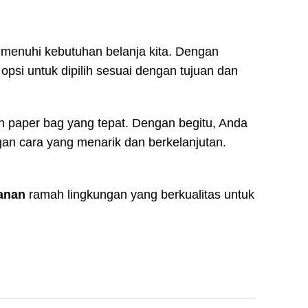
menuhi kebutuhan belanja kita. Dengan
 opsi untuk dipilih sesuai dengan tujuan dan
an paper bag yang tepat. Dengan begitu, Anda
an cara yang menarik dan berkelanjutan.
anan
ramah lingkungan yang berkualitas untuk