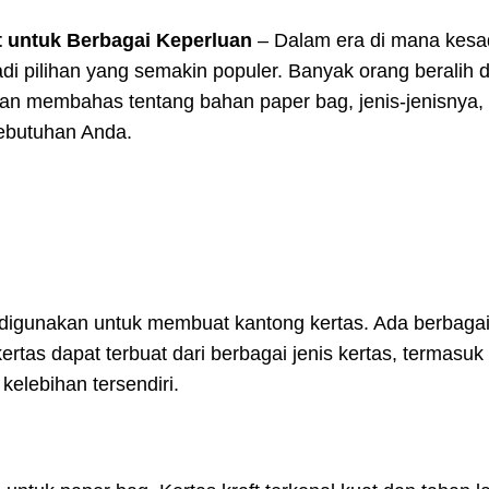
 untuk Berbagai Keperluan
– Dalam era di mana kesa
 pilihan yang semakin populer. Banyak orang beralih da
 akan membahas tentang bahan paper bag, jenis-jenisnya
ebutuhan Anda.
digunakan untuk membuat kantong kertas. Ada berbagai 
rtas dapat terbuat dari berbagai jenis kertas, termasuk k
kelebihan tersendiri.