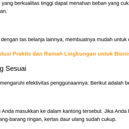
g yang berkualitas tinggi dapat menahan beban yang cuk
ian.
n dengan tas belanja lainnya, membuatnya mudah untuk 
olusi Praktis dan Ramah Lingkungan untuk Bisn
g Sesuai
engaruhi efektivitas penggunaannya. Berikut adalah be
n Anda masukkan ke dalam kantong tersebut. Jika Anda
barang-barang ringan, kertas daur ulang sudah cukup.