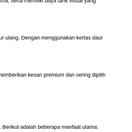
ma, serta memiliki daya tarik visual yang
daur ulang. Dengan menggunakan kertas daur
 memberikan kesan premium dan sering dipilih
. Berikut adalah beberapa manfaat utama: