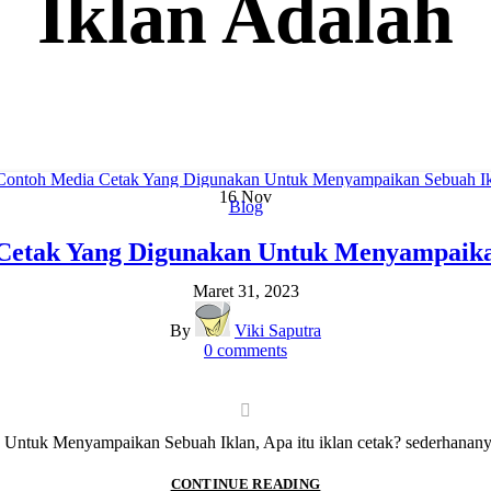
Iklan Adalah
16
Nov
Blog
Cetak Yang Digunakan Untuk Menyampaika
Maret 31, 2023
By
Viki Saputra
0
comments
ntuk Menyampaikan Sebuah Iklan, Apa itu iklan cetak? sederhananya a
CONTINUE READING