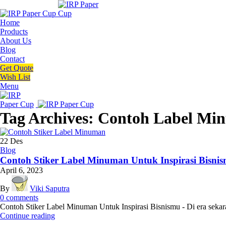
Home
Products
About Us
Blog
Contact
Get Quote
Wish List
Menu
Tag Archives: Contoh Label Mi
22
Des
Blog
Contoh Stiker Label Minuman Untuk Inspirasi Bisni
April 6, 2023
By
Viki Saputra
0
comments
Contoh Stiker Label Minuman Untuk Inspirasi Bisnismu - Di era sekara
Continue reading