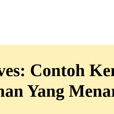
ves: Contoh K
an Yang Mena