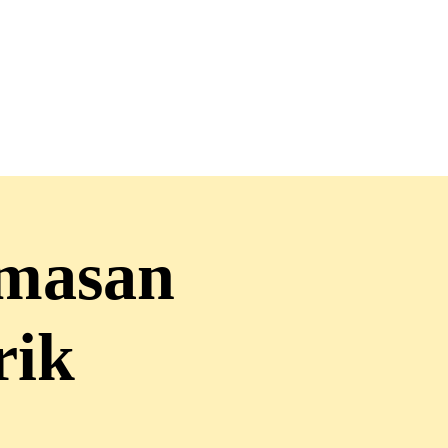
emasan
rik