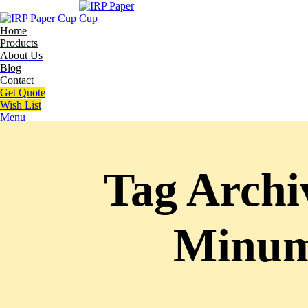
Home
Products
About Us
Blog
Contact
Get Quote
Wish List
Menu
Tag Archi
Minum