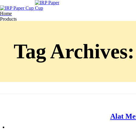
Home
Products
About Us
Blog
Contact
Get Quote
Tag Archives:
Wish List
Menu
Alat Me