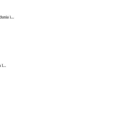
nia i...
l...