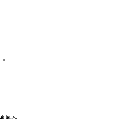
 u...
k hany...