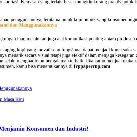
nsportasi. Kemasan yang terlalu besar mungkin kurang praktis untuk
emudahan penggunaannya, terutama untuk kopi bubuk yang konsumen ingin
hami dan Menggunakannya
ngkungan luar, melainkan juga alat komunikasi penting antara produsen
packaging kopi yang inovatif dan fungsional dapat menjadi kunci sukse
ya menarik secara visual tetapi juga efektif dalam menjaga kesegaran d
akan selalu menghadirkan pengalaman terbaik. Jika kamu menjual ma
konsumen, kamu bisa menemukannya di
Irppapercup.com
Menggunakannya
an Masa Kini
Menjamin Konsumen dan Industri!