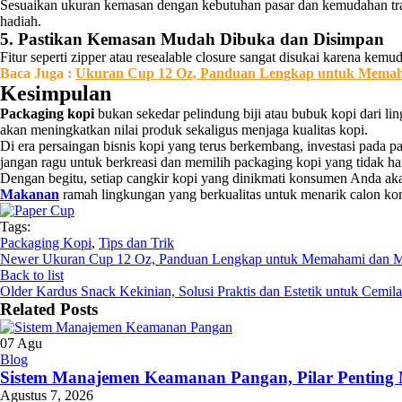
Sesuaikan ukuran kemasan dengan kebutuhan pasar dan kemudahan tra
hadiah.
5. Pastikan Kemasan Mudah Dibuka dan Disimpan
Fitur seperti zipper atau resealable closure sangat disukai karena k
Baca Juga :
Ukuran Cup 12 Oz, Panduan Lengkap untuk Mema
Kesimpulan
Packaging kopi
bukan sekedar pelindung biji atau bubuk kopi dari li
akan meningkatkan nilai produk sekaligus menjaga kualitas kopi.
Di era persaingan bisnis kopi yang terus berkembang, investasi pada 
jangan ragu untuk berkreasi dan memilih packaging kopi yang tidak han
Dengan begitu, setiap cangkir kopi yang dinikmati konsumen Anda 
Makanan
ramah lingkungan yang berkualitas untuk menarik calon 
Tags:
Packaging Kopi
,
Tips dan Trik
Newer
Ukuran Cup 12 Oz, Panduan Lengkap untuk Memahami dan 
Back to list
Older
Kardus Snack Kekinian, Solusi Praktis dan Estetik untuk Cemil
Related Posts
07
Agu
Blog
Sistem Manajemen Keamanan Pangan, Pilar Penting 
Agustus 7, 2026