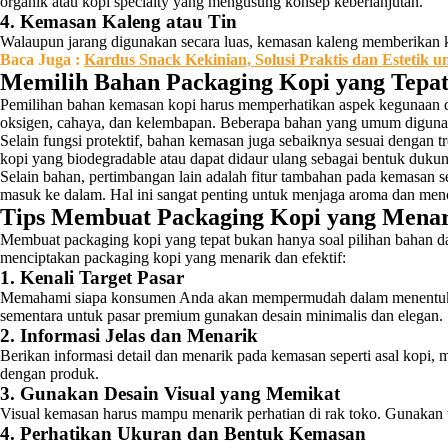
organik atau kopi specialty yang mengusung konsep keberlanjutan.
4. Kemasan Kaleng atau Tin
Walaupun jarang digunakan secara luas, kemasan kaleng memberikan ke
Baca Juga :
Kardus Snack Kekinian, Solusi Praktis dan Estetik 
Memilih Bahan Packaging Kopi yang Tepa
Pemilihan bahan kemasan kopi harus memperhatikan aspek kegunaan dan
oksigen, cahaya, dan kelembapan. Beberapa bahan yang umum digunakan 
Selain fungsi protektif, bahan kemasan juga sebaiknya sesuai dengan
kopi yang biodegradable atau dapat didaur ulang sebagai bentuk duku
Selain bahan, pertimbangan lain adalah fitur tambahan pada kemasan s
masuk ke dalam. Hal ini sangat penting untuk menjaga aroma dan m
Tips Membuat Packaging Kopi yang Menari
Membuat packaging kopi yang tepat bukan hanya soal pilihan bahan da
menciptakan packaging kopi yang menarik dan efektif:
1. Kenali Target Pasar
Memahami siapa konsumen Anda akan mempermudah dalam menentukan 
sementara untuk pasar premium gunakan desain minimalis dan elegan.
2. Informasi Jelas dan Menarik
Berikan informasi detail dan menarik pada kemasan seperti asal kopi, m
dengan produk.
3. Gunakan Desain Visual yang Memikat
Visual kemasan harus mampu menarik perhatian di rak toko. Gunakan wa
4. Perhatikan Ukuran dan Bentuk Kemasan