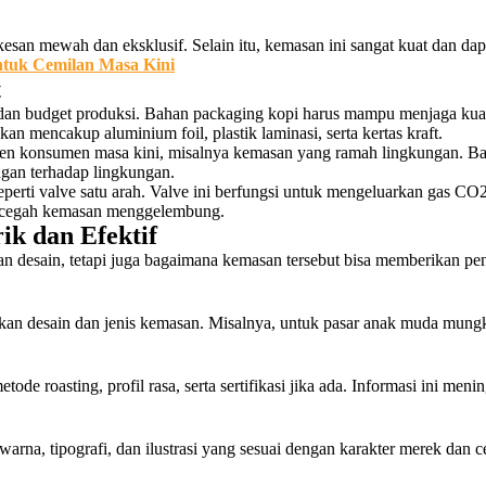
san mewah dan eksklusif. Selain itu, kemasan ini sangat kuat dan dap
untuk Cemilan Masa Kini
t
 budget produksi. Bahan packaging kopi harus mampu menjaga kualitas
mencakup aluminium foil, plastik laminasi, serta kertas kraft.
 tren konsumen masa kini, misalnya kemasan yang ramah lingkungan. Ba
ngan terhadap lingkungan.
eperti valve satu arah. Valve ini berfungsi untuk mengeluarkan gas CO
encegah kemasan menggelembung.
k dan Efektif
n desain, tetapi juga bagaimana kemasan tersebut bisa memberikan pe
desain dan jenis kemasan. Misalnya, untuk pasar anak muda mungk
etode roasting, profil rasa, serta sertifikasi jika ada. Informasi ini
rna, tipografi, dan ilustrasi yang sesuai dengan karakter merek dan c