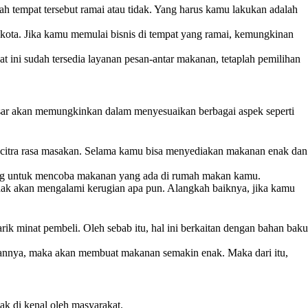
h tempat tersebut ramai atau tidak. Yang harus kamu lakukan adalah
 kota. Jika kamu memulai bisnis di tempat yang ramai, kemungkinan
t ini sudah tersedia layanan pesan-antar makanan, tetaplah pemilihan
pasar akan memungkinkan dalam menyesuaikan berbagai aspek seperti
u citra rasa masakan. Selama kamu bisa menyediakan makanan enak dan
 orang untuk mencoba makanan yang ada di rumah makan kamu.
k akan mengalami kerugian apa pun. Alangkah baiknya, jika kamu
k minat pembeli. Oleh sebab itu, hal ini berkaitan dengan bahan baku
ahannya, maka akan membuat makanan semakin enak. Maka dari itu,
k di kenal oleh masyarakat.