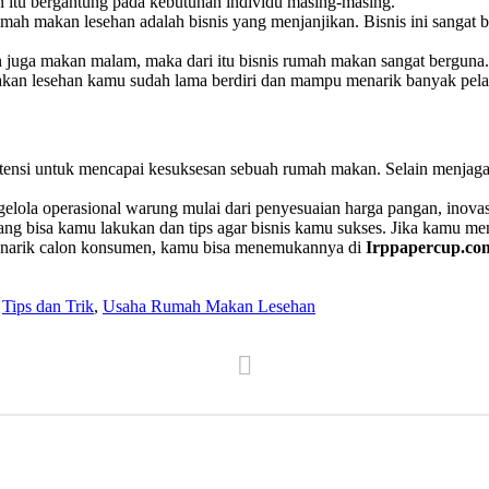
 itu bergantung pada kebutuhan individu masing-masing.
h makan lesehan adalah bisnis yang menjanjikan. Bisnis ini sangat b
n juga makan malam, maka dari itu bisnis rumah makan sangat berguna
akan lesehan kamu sudah lama berdiri dan mampu menarik banyak pe
tensi untuk mencapai kesuksesan sebuah rumah makan. Selain menjaga k
elola operasional warung mulai dari penyesuaian harga pangan, inova
ng bisa kamu lakukan dan tips agar bisnis kamu sukses. Jika kamu
enarik calon konsumen, kamu bisa menemukannya di
Irppapercup.co
,
Tips dan Trik
,
Usaha Rumah Makan Lesehan