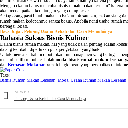
belum termasuk sewa ruko atau biaya tambahannya karena pengeluaran
Mengapa kamu harus mencoba bisnis rumah makan lesehan? karena ruma
akan mendapatkan keuntungan yang cukup besar.
Setiap orang pasti butuh makanan baik untuk sarapan, makan siang da
rumah makan kedepannya sangat bagus. Apabila nanti usaha rumah m
berbagai lokasi.
Baca Juga :
Peluang Usaha Kebab
dan Cara Memulainya
Rahasia Sukses Bisnis Kuliner
Dalam bisnis rumah makan, hal yang tidak kalah penting adalah konsis
datang kembali, diperlukan pula pengelolaan yang baik.
Untuk mencapai hal ini dibutuhkan tim manajemen yang bertugas meng
melalui platform online. Itulah
modal bisnis rumah makan lesehan
ya
dan
Kemasan Makanan
ramah lingkungan yang berkualitas untuk m
Tags:
Bisnis Rumah Makan Lesehan
,
Modal Usaha Rumah Makan Lesehan
NEWER
Peluang Usaha Kebab dan Cara Memulainya