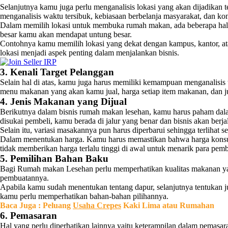
Selanjutnya kamu juga perlu menganalisis lokasi yang akan dijadikan
menganalisis waktu tersibuk, kebiasaan berbelanja masyarakat, dan 
Dalam memilih lokasi untuk membuka rumah makan, ada beberapa hal ya
besar kamu akan mendapat untung besar.
Contohnya kamu memilih lokasi yang dekat dengan kampus, kantor, atau
lokasi menjadi aspek penting dalam menjalankan bisnis.
3. Kenali Target Pelanggan
Selain hal di atas, kamu juga harus memiliki kemampuan menganalisis
menu makanan yang akan kamu jual, harga setiap item makanan, dan 
4. Jenis Makanan yang Dijual
Berikutnya dalam bisnis rumah makan lesehan, kamu harus paham dalam
disukai pembeli, kamu berada di jalur yang benar dan bisnis akan berjal
Selain itu, variasi masakannya pun harus diperbarui sehingga terlih
Dalam menentukan harga. Kamu harus memastikan bahwa harga konsum
tidak memberikan harga terlalu tinggi di awal untuk menarik para pemb
5. Pemilihan Bahan Baku
Bagi Rumah makan Lesehan perlu memperhatikan kualitas makanan yang 
pembuatannya.
Apabila kamu sudah menentukan tentang dapur, selanjutnya tentukan 
kamu perlu memperhatikan bahan-bahan pilihannya.
Baca
Juga
: Peluang
Usaha Crepes
Kaki Lima atau Rumahan
6. Pemasaran
Hal yang perlu diperhatikan lainnya yaitu keterampilan dalam pemasa