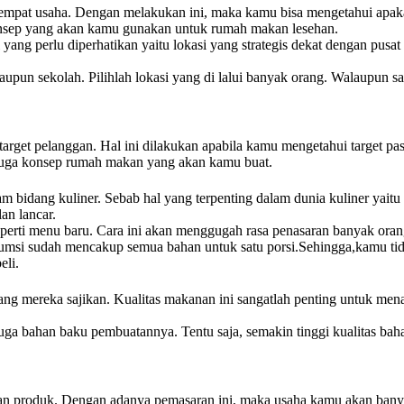
 tempat usaha. Dengan melakukan ini, maka kamu bisa mengetahui apaka
konsep yang akan kamu gunakan untuk rumah makan lesehan.
ng perlu diperhatikan yaitu lokasi yang strategis dekat dengan pusat
pun sekolah. Pilihlah lokasi yang di lalui banyak orang. Walaupun saa
 target pelanggan. Hal ini dilakukan apabila kamu mengetahui target 
juga konsep rumah makan yang akan kamu buat.
 bidang kuliner. Sebab hal yang terpenting dalam dunia kuliner yait
an lancar.
at seperti menu baru. Cara ini akan menggugah rasa penasaran banyak
si sudah mencakup semua bahan untuk satu porsi.Sehingga,kamu tida
eli.
mereka sajikan. Kualitas makanan ini sangatlah penting untuk menari
juga bahan baku pembuatannya. Tentu saja, semakin tinggi kualitas b
ran produk. Dengan adanya pemasaran ini, maka usaha kamu akan banya