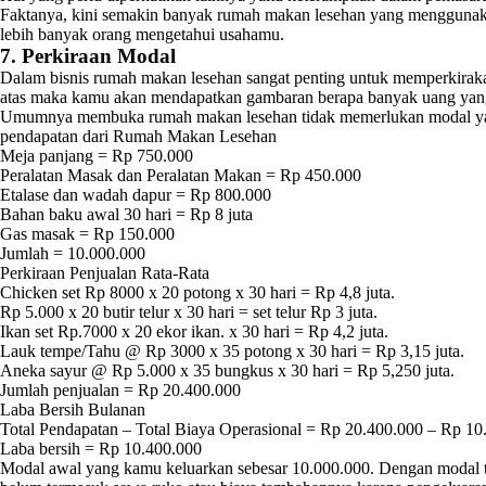
Faktanya, kini semakin banyak rumah makan lesehan yang menggunaka
lebih banyak orang mengetahui usahamu.
7. Perkiraan Modal
Dalam bisnis rumah makan lesehan sangat penting untuk memperkiraka
atas maka kamu akan mendapatkan gambaran berapa banyak uang yang
Umumnya membuka rumah makan lesehan tidak memerlukan modal yang b
pendapatan dari Rumah Makan Lesehan
Meja panjang = Rp 750.000
Peralatan Masak dan Peralatan Makan = Rp 450.000
Etalase dan wadah dapur = Rp 800.000
Bahan baku awal 30 hari = Rp 8 juta
Gas masak = Rp 150.000
Jumlah = 10.000.000
Perkiraan Penjualan Rata-Rata
Chicken set Rp 8000 x 20 potong x 30 hari = Rp 4,8 juta.
Rp 5.000 x 20 butir telur x 30 hari = set telur Rp 3 juta.
Ikan set Rp.7000 x 20 ekor ikan. x 30 hari = Rp 4,2 juta.
Lauk tempe/Tahu @ Rp 3000 x 35 potong x 30 hari = Rp 3,15 juta.
Aneka sayur @ Rp 5.000 x 35 bungkus x 30 hari = Rp 5,250 juta.
Jumlah penjualan = Rp 20.400.000
Laba Bersih Bulanan
Total Pendapatan – Total Biaya Operasional = Rp 20.400.000 – Rp 10
Laba bersih = Rp 10.400.000
Modal awal yang kamu keluarkan sebesar 10.000.000. Dengan modal te