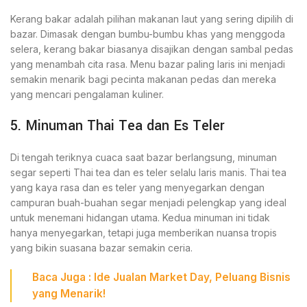
Kerang bakar adalah pilihan makanan laut yang sering dipilih di
bazar. Dimasak dengan bumbu-bumbu khas yang menggoda
selera, kerang bakar biasanya disajikan dengan sambal pedas
yang menambah cita rasa. Menu bazar paling laris ini menjadi
semakin menarik bagi pecinta makanan pedas dan mereka
yang mencari pengalaman kuliner.
5. Minuman Thai Tea dan Es Teler
Di tengah teriknya cuaca saat bazar berlangsung, minuman
segar seperti Thai tea dan es teler selalu laris manis. Thai tea
yang kaya rasa dan es teler yang menyegarkan dengan
campuran buah-buahan segar menjadi pelengkap yang ideal
untuk menemani hidangan utama. Kedua minuman ini tidak
hanya menyegarkan, tetapi juga memberikan nuansa tropis
yang bikin suasana bazar semakin ceria.
Baca
Juga
:
Ide Jualan Market Day, Peluang Bisnis
yang Menarik!