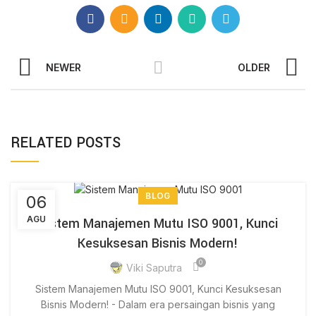
NEWER
OLDER
RELATED POSTS
BLOG
06
AGU
Sistem Manajemen Mutu ISO 9001, Kunci
Kesuksesan Bisnis Modern!
0
Viki Saputra
Sistem Manajemen Mutu ISO 9001, Kunci Kesuksesan
Bisnis Modern! - Dalam era persaingan bisnis yang