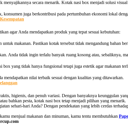
 menyajikannya secara menarik. Kotak nasi box menjadi solusi visual
 konsumen juga berkontribusi pada pertumbuhan ekonomi lokal denga
p Kesempatan
atikan agar Anda mendapatkan produk yang tepat sesuai kebutuhan:
 aman untuk makanan. Pastikan kotak tersebut tidak mengandung bahan 
kan. Anda tidak ingin terlalu banyak ruang kosong atau, sebaliknya, m
 box yang tidak hanya fungsional tetapi juga estetik agar makanan ter
a mendapatkan nilai terbaik sesuai dengan kualitas yang ditawarkan.
elanggan
ktis, higienis, dan penuh variasi. Dengan banyaknya keunggulan yang 
atau bahkan pesta, kotak nasi box tetap menjadi pilihan yang menarik.
giatan sehari-hari Anda? Dengan pendekatan yang lebih cerdas terhad
ka kamu menjual makanan dan minuman, kamu tentu membutuhkan
Pap
ercup.com