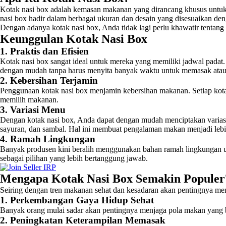
Kotak nasi box adalah kemasan makanan yang dirancang khusus untuk m
nasi box hadir dalam berbagai ukuran dan desain yang disesuaikan d
Dengan adanya kotak nasi box, Anda tidak lagi perlu khawatir tentang
Keunggulan Kotak Nasi Box
1. Praktis dan Efisien
Kotak nasi box sangat ideal untuk mereka yang memiliki jadwal padat
dengan mudah tanpa harus menyita banyak waktu untuk memasak ata
2. Kebersihan Terjamin
Penggunaan kotak nasi box menjamin kebersihan makanan. Setiap kotak
memilih makanan.
3. Variasi Menu
Dengan kotak nasi box, Anda dapat dengan mudah menciptakan variasi m
sayuran, dan sambal. Hal ini membuat pengalaman makan menjadi le
4. Ramah Lingkungan
Banyak produsen kini beralih menggunakan bahan ramah lingkungan u
sebagai pilihan yang lebih bertanggung jawab.
Mengapa Kotak Nasi Box Semakin Populer
Seiring dengan tren makanan sehat dan kesadaran akan pentingnya men
1. Perkembangan Gaya Hidup Sehat
Banyak orang mulai sadar akan pentingnya menjaga pola makan yang b
2. Peningkatan Keterampilan Memasak