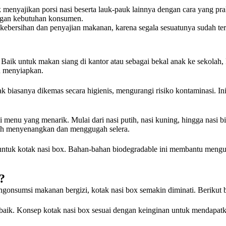
enyajikan porsi nasi beserta lauk-pauk lainnya dengan cara yang prak
engan kebutuhan konsumen.
 kebersihan dan penyajian makanan, karena segala sesuatunya sudah ter
. Baik untuk makan siang di kantor atau sebagai bekal anak ke sekol
u menyiapkan.
 biasanya dikemas secara higienis, mengurangi risiko kontaminasi. In
enu yang menarik. Mulai dari nasi putih, nasi kuning, hingga nasi bir
bih menyenangkan dan menggugah selera.
ntuk kotak nasi box. Bahan-bahan biodegradable ini membantu mengur
?
gonsumsi makanan bergizi, kotak nasi box semakin diminati. Berikut b
aik. Konsep kotak nasi box sesuai dengan keinginan untuk mendapatk