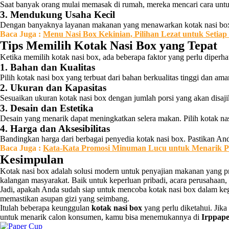
Saat banyak orang mulai memasak di rumah, mereka mencari cara untuk
3. Mendukung Usaha Kecil
Dengan banyaknya layanan makanan yang menawarkan kotak nasi box,
Baca
Juga :
Menu Nasi Box Kekinian, Pilihan Lezat untuk Setia
Tips Memilih Kotak Nasi Box yang Tepat
Ketika memilih kotak nasi box, ada beberapa faktor yang perlu diperh
1. Bahan dan Kualitas
Pilih kotak nasi box yang terbuat dari bahan berkualitas tinggi dan
2. Ukuran dan Kapasitas
Sesuaikan ukuran kotak nasi box dengan jumlah porsi yang akan disaji
3. Desain dan Estetika
Desain yang menarik dapat meningkatkan selera makan. Pilih kotak nasi
4. Harga dan Aksesibilitas
Bandingkan harga dari berbagai penyedia kotak nasi box. Pastikan And
Baca Juga :
Kata-Kata Promosi Minuman Lucu untuk Menarik P
Kesimpulan
Kotak nasi box adalah solusi modern untuk penyajian makanan yang pra
kalangan masyarakat. Baik untuk keperluan pribadi, acara perusahaan, 
Jadi, apakah Anda sudah siap untuk mencoba kotak nasi box dalam ke
memastikan asupan gizi yang seimbang.
Itulah beberapa keunggulan
kotak nasi box
yang perlu diketahui. Ji
untuk menarik calon konsumen, kamu bisa menemukannya di
Irppap