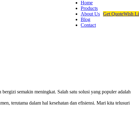
Home
Products
About Us
Get Quote
Wish Li
Blog
Contact
 bergizi semakin meningkat. Salah satu solusi yang populer adalah
 terutama dalam hal kesehatan dan efisiensi. Mari kita telusuri