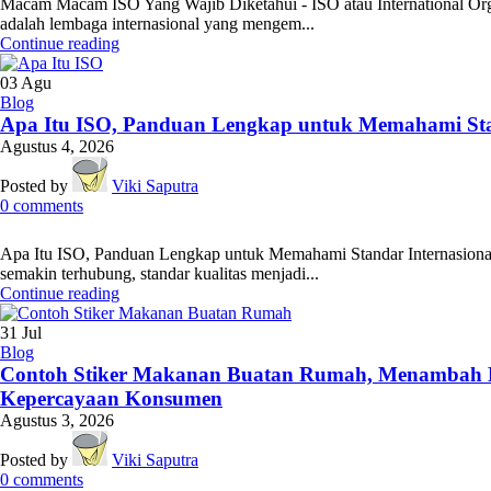
Macam Macam ISO Yang Wajib Diketahui - ISO atau International Orga
adalah lembaga internasional yang mengem...
Continue reading
03
Agu
Blog
Apa Itu ISO, Panduan Lengkap untuk Memahami Sta
Agustus 4, 2026
Posted by
Viki Saputra
0
comments
Apa Itu ISO, Panduan Lengkap untuk Memahami Standar Internasiona
semakin terhubung, standar kualitas menjadi...
Continue reading
31
Jul
Blog
Contoh Stiker Makanan Buatan Rumah, Menambah 
Kepercayaan Konsumen
Agustus 3, 2026
Posted by
Viki Saputra
0
comments