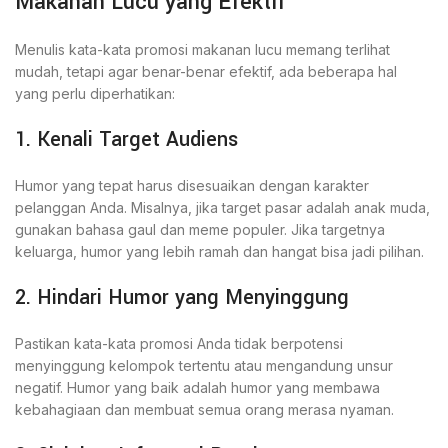
Makanan Lucu yang Efektif
Menulis kata-kata promosi makanan lucu memang terlihat
mudah, tetapi agar benar-benar efektif, ada beberapa hal
yang perlu diperhatikan:
1. Kenali Target Audiens
Humor yang tepat harus disesuaikan dengan karakter
pelanggan Anda. Misalnya, jika target pasar adalah anak muda,
gunakan bahasa gaul dan meme populer. Jika targetnya
keluarga, humor yang lebih ramah dan hangat bisa jadi pilihan.
2. Hindari Humor yang Menyinggung
Pastikan kata-kata promosi Anda tidak berpotensi
menyinggung kelompok tertentu atau mengandung unsur
negatif. Humor yang baik adalah humor yang membawa
kebahagiaan dan membuat semua orang merasa nyaman.