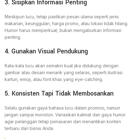
3. Sisipkan Informasi Penting
Meskipun lucu, tetap pastikan pesan utama seperti jenis
makanan, keunggulan, harga promo, atau lokasi tidak hilang.
Humor harus memperkuat, bukan mengaburkan informasi
penting.
4. Gunakan Visual Pendukung
Kata-kata lucu akan semakin kuat jika didukung dengan
gambar atau desain menarik yang selaras, seperti ilustrasi
kartun, emoji, atau font khas yang eye-catching.
5. Konsisten Tapi Tidak Membosankan
Selalu gunakan gaya bahasa lucu dalam promosi, namun
jangan sampai monoton. Variasikan kalimat dan gaya humor
agar pelanggan tetap penasaran dan menantikan konten
terbaru dari bisnis Anda.