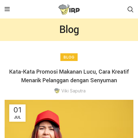
Blog
BLOG
Kata-Kata Promosi Makanan Lucu, Cara Kreatif
Menarik Pelanggan dengan Senyuman
Viki Saputra
01
JUL