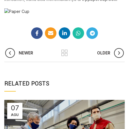
NEWER
OLDER
RELATED POSTS
07
AGU