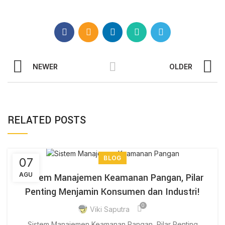
NEWER
OLDER
RELATED POSTS
BLOG
07
AGU
Sistem Manajemen Keamanan Pangan, Pilar
Penting Menjamin Konsumen dan Industri!
0
Viki Saputra
Sistem Manajemen Keamanan Pangan, Pilar Penting