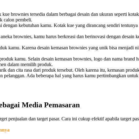
 kue brownies tersedia dalam berbagai desain dan ukuran seperti ko
k calon pembeli.
dengan kebutuhan kamu. Kotak kue yang dirancang sendiri tentunya a
ha aneka brownies, kamu harus berkreasi dan berinovasi dengan desain 
duk kamu. Karena desain kemasan brownies yang unik bisa menjadi nil
duk kamu. Selain desain kemasan brownies, logo dan nama brand ha
men dalam memilih produk.
 dan cita rasa dari produk tersebut. Oleh karena itu, kemasan produk 
lon pelanggan. Ada beberapa hal yang harus kamu pertimbangkan untuk
ebagai Media Pemasaran
t penjualan dan target pasar. Cara ini cukup efektif apabila target pa
annya