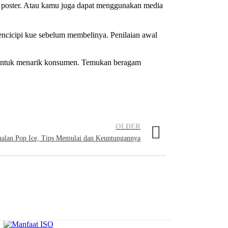
 poster. Atau kamu juga dapat menggunakan media
encicipi kue sebelum membelinya. Penilaian awal
n untuk menarik konsumen. Temukan beragam
OLDER
ualan Pop Ice, Tips Memulai dan Keuntungannya