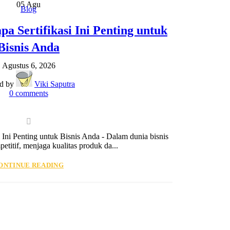
05
Agu
Blog
a Sertifikasi Ini Penting untuk
Bisnis Anda
Agustus 6, 2026
ed by
Viki Saputra
0
comments
Ma
Ini Penting untuk Bisnis Anda - Dalam dunia bisnis
titif, menjaga kualitas produk da...
ONTINUE READING