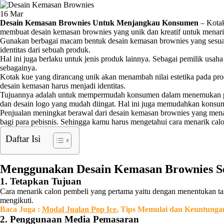
16
Mar
Desain Kemasan Brownies Untuk Menjangkau Konsumen
– Kotak
membuat desain kemasan brownies yang unik dan kreatif untuk menari
Gunakan berbagai macam bentuk desain kemasan brownies yang sesuai 
identitas dari sebuah produk.
Hal ini juga berlaku untuk jenis produk lainnya. Sebagai pemilik usa
sebagainya.
Kotak kue yang dirancang unik akan menambah nilai estetika pada pro
desain kemasan harus menjadi identitas.
Tujuannya adalah untuk mempermudah konsumen dalam menemukan pro
dan desain logo yang mudah diingat. Hal ini juga memudahkan konsu
Penjualan meningkat berawal dari desain kemasan brownies yang menarik
bagi para pebisnis. Sehingga kamu harus mengetahui cara menarik ca
Daftar Isi
Menggunakan Desain Kemasan Brownies S
1. Tetapkan Tujuan
Cara menarik calon pembeli yang pertama yaitu dengan menentukan targe
mengikuti.
Baca Juga :
Modal Jualan Pop Ice
, Tips Memulai dan Keuntung
2. Penggunaan Media Pemasaran