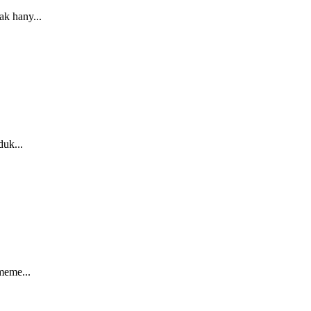
k hany...
uk...
meme...