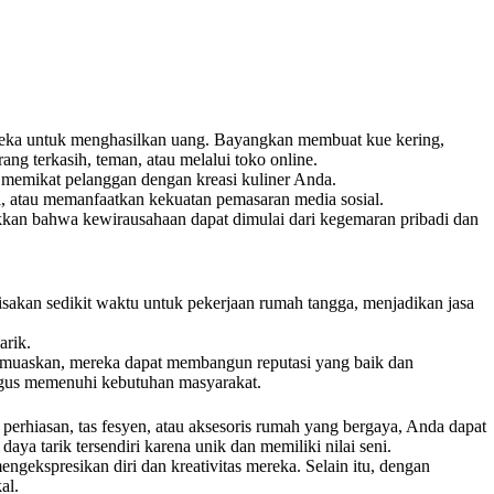
eka untuk menghasilkan uang. Bayangkan membuat kue kering,
ng terkasih, teman, atau melalui toko online.
n memikat pelanggan dengan kreasi kuliner Anda.
l, atau memanfaatkan kekuatan pemasaran media sosial.
kkan bahwa kewirausahaan dapat dimulai dari kegemaran pribadi dan
isakan sedikit waktu untuk pekerjaan rumah tangga, menjadikan jasa
arik.
 memuaskan, mereka dapat membangun reputasi yang baik dan
ligus memenuhi kebutuhan masyarakat.
perhiasan, tas fesyen, atau aksesoris rumah yang bergaya, Anda dapat
ya tarik tersendiri karena unik dan memiliki nilai seni.
ekspresikan diri dan kreativitas mereka. Selain itu, dengan
al.