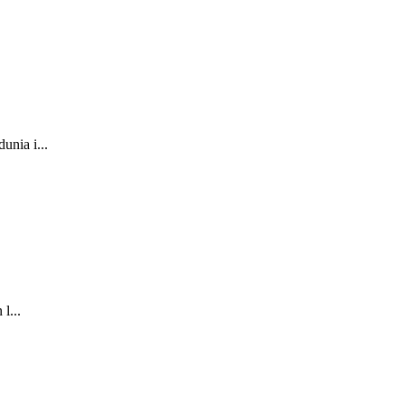
nia i...
l...