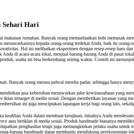
 Sehari Hari
ual makanan rumahan. Banyak orang memanfaatkan hobi memasak mer
u menawarkannya kepada orang-orang terdekat Anda, baik itu orang-ora
reativitas. Hal ini melibatkan eksperimen dengan resep-resep baru da
 Anda di acara-acara lokal, menjual barang-barang Anda di pasar loka
roduk, usaha ini bisa berkembang seiring waktu. Contoh ini menunju
minati. Banyak orang merasa jadwal mereka padat, sehingga hanya meny
 mendirikan jasa kebersihan menawarkan jalur kewirausahaan yang men
nye iklan tertarget di media sosial. Dengan memberikan layanan yang
mbersihan ini juga menciptakan lapangan kerja bagi orang lain, seka
 Jika keahlian Anda dalam membuat kerajinan, misalnya Anda mendesain 
e atau beriklan di media sosial. Produk handmade biasanya memiliki da
patkan penghasilan tetapi juga memungkinkan pelaku usaha untuk meng
 barang-barang handmade dapat membantu mendukung perekonomian lok