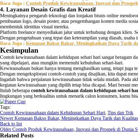
Baca Juga :
Contoh Produk Kewirausahaan, Inovasi dan Prospek 
4. Layanan Desain Grafis dan Kreatif
Meningkatnya pengaruh teknologi dan lonjakan bisnis online mendorong
pembuatan logo, desain poster, atau pengembangan konten media sosi
membentuk identitas visual mereka.
Platform freelance menyediakan jalur untuk terhubung dengan klien.
Dengan pengetahuan yang tepat dan keterampilan yang diasah, usaha 
Baca Juga :
Kemasan Bakso Bakar, Meningkatkan Daya Tarik da
Kesimpulan
Contoh kewirausahaan dalam kehidupan sehari hari sangat beragam dan 
yang dipelajari, atau mungkin memenuhi kebutuhan sehari-hari.
Kewirausahaan bukan hanya tentang menghasilkan uang, tetapi juga te
Dengan mengeksplorasi contoh-contoh yang disajikan, kita dapat mene
Ingatlah bahwa perjalanan kewirausahaan tidak selalu mudah. Pada ak
kegiatan kewirausahaan yang dipilih tetap bisa dicapai. Mari berani m
Itulah beberapa
contoh kewirausahaan dalam kehidupan sehari har
lingkungan yang berkualitas untuk menarik calon konsumen, kamu b
Tags:
Contoh Kewirausahaan dalam Kehidupan Sehari Hari
,
Tips dan Trik
Newer
Kemasan Bakso Bakar, Meningkatkan Daya Tarik dan Kualita
Back to list
Older
Contoh Produk Kewirausahaan, Inovasi dan Prospek di Dunia Sa
Related Posts