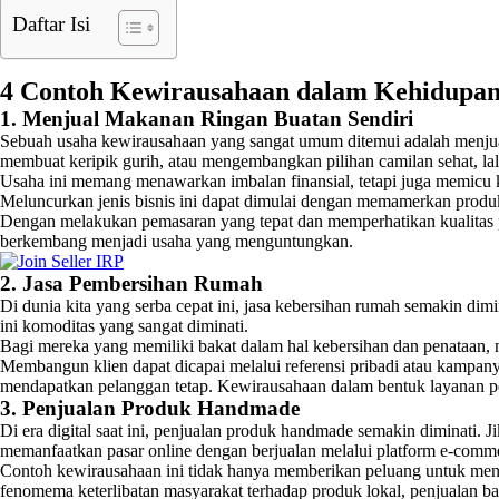
Daftar Isi
4 Contoh Kewirausahaan dalam Kehidupan
1. Menjual Makanan Ringan Buatan Sendiri
Sebuah usaha kewirausahaan yang sangat umum ditemui adalah menj
membuat keripik gurih, atau mengembangkan pilihan camilan sehat, lal
Usaha ini memang menawarkan imbalan finansial, tetapi juga memicu k
Meluncurkan jenis bisnis ini dapat dimulai dengan memamerkan produk
Dengan melakukan pemasaran yang tepat dan memperhatikan kualitas p
berkembang menjadi usaha yang menguntungkan.
2. Jasa Pembersihan Rumah
Di dunia kita yang serba cepat ini, jasa kebersihan rumah semakin di
ini komoditas yang sangat diminati.
Bagi mereka yang memiliki bakat dalam hal kebersihan dan penataan,
Membangun klien dapat dicapai melalui referensi pribadi atau kampa
mendapatkan pelanggan tetap. Kewirausahaan dalam bentuk layanan pe
3. Penjualan Produk Handmade
Di era digital saat ini, penjualan produk handmade semakin diminati.
memanfaatkan pasar online dengan berjualan melalui platform e-commerc
Contoh kewirausahaan ini tidak hanya memberikan peluang untuk menda
fenomema keterlibatan masyarakat terhadap produk lokal, penjualan