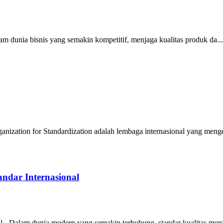
m dunia bisnis yang semakin kompetitif, menjaga kualitas produk da...
nization for Standardization adalah lembaga internasional yang meng
ndar Internasional
- Dalam dunia modern yang semakin terhubung, standar kualitas menja