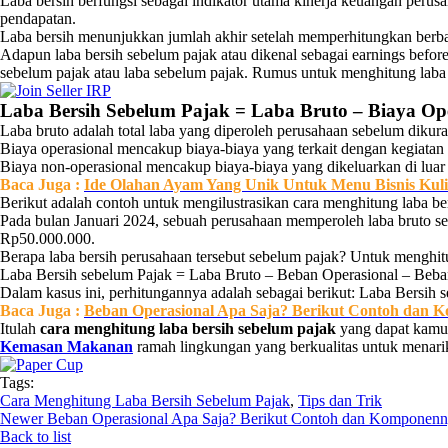
Laba bersih berfungsi sebagai indikator utama kinerja keuangan peru
pendapatan.
Laba bersih menunjukkan jumlah akhir setelah memperhitungkan berbag
Adapun laba bersih sebelum pajak atau dikenal sebagai earnings befor
sebelum pajak atau laba sebelum pajak. Rumus untuk menghitung laba b
Laba Bersih Sebelum Pajak = Laba Bruto – Biaya Op
Laba bruto adalah total laba yang diperoleh perusahaan sebelum dikura
Biaya operasional mencakup biaya-biaya yang terkait dengan kegiatan op
Biaya non-operasional mencakup biaya-biaya yang dikeluarkan di luar o
Baca
Juga
:
Ide Olahan Ayam Yang Unik Untuk Menu Bisnis Kul
Berikut adalah contoh untuk mengilustrasikan cara menghitung laba be
Pada bulan Januari 2024, sebuah perusahaan memperoleh laba bruto s
Rp50.000.000.
Berapa laba bersih perusahaan tersebut sebelum pajak? Untuk menghit
Laba Bersih sebelum Pajak = Laba Bruto – Beban Operasional – Beba
Dalam kasus ini, perhitungannya adalah sebagai berikut: Laba Bersi
Baca Juga :
Beban Operasional Apa Saja? Berikut Contoh dan 
Itulah
cara menghitung laba bersih sebelum pajak
yang dapat kamu
Kemasan Makanan
ramah lingkungan yang berkualitas untuk menar
Tags:
Cara Menghitung Laba Bersih Sebelum Pajak
,
Tips dan Trik
Newer
Beban Operasional Apa Saja? Berikut Contoh dan Komponen
Back to list