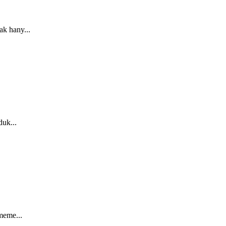
k hany...
uk...
meme...