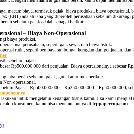
sahaan. Dengan memahami angka laba bersih, kamu dapat menilai stabil
ai macam biaya, termasuk pajak, biaya produksi, biaya operasional, b
e tax (EBT) adalah laba yang diperoleh perusahaan sebelum dikurangi p
ersih sebelum pajak adalah sebagai berikut:
erasional – Biaya Non-Operasional
ngi biaya produksi.
erasional perusahaan, seperti gaji, sewa, dan biaya listrik.
perasi rutin, seperti pembayaran bunga, kerugian dari penjualan, dan k
iner
rsih sebelum pajak:
ebesar Rp500.000.000 dari penjualan. Biaya operasionalnya sebesar R
ung laba bersih sebelum pajak, gunakan rumus berikut:
n Non-operasional.
h sebelum Pajak = Rp500.000.000 – Rp250.000.000 – Rp50.000.000, se
Komponennya
 lakukan untuk mengetahui keuangan bisnis kamu. Jika kamu menju
ik calon konsumen, kamu bisa menemukannya di
Irppapercup.com
nya