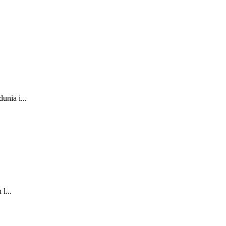
nia i...
l...