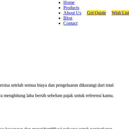
Home
Products
About Us
Get Quote
Wish List
Blog
Contact
ersisa setelah semua biaya dan pengeluaran dikurangi dari total
a menghitung laba bersih sebelum pajak untuk referensi kamu.