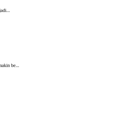
di...
akin be...