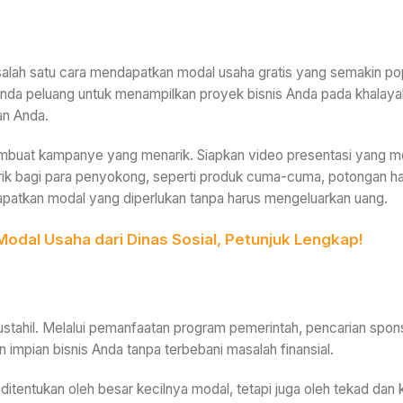
i salah satu cara mendapatkan modal usaha gratis yang semakin pop
da peluang untuk menampilkan proyek bisnis Anda pada khalayak
an Anda.
embuat kampanye yang menarik. Siapkan video presentasi yang me
ik bagi para penyokong, seperti produk cuma-cuma, potongan h
apatkan modal yang diperlukan tanpa harus mengeluarkan uang.
dal Usaha dari Dinas Sosial, Petunjuk Lengkap!
stahil. Melalui pemanfaatan program pemerintah, pencarian spo
pian bisnis Anda tanpa terbebani masalah finansial.
ditentukan oleh besar kecilnya modal, tetapi juga oleh tekad da