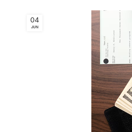
04
JUN