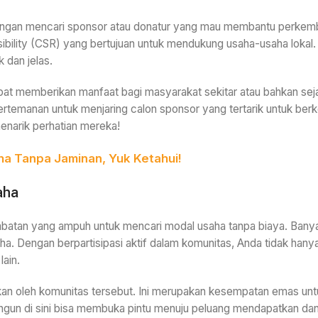
engan mencari sponsor atau donatur yang mau membantu perkemba
ibility (CSR) yang bertujuan untuk mendukung usaha-usaha lokal
dan jelas.
 memberikan manfaat bagi masyarakat sekitar atau bahkan sejala
rtemanan untuk menjaring calon sponsor yang tertarik untuk berk
menarik perhatian mereka!
a Tanpa Jaminan, Yuk Ketahui!
aha
embatan yang ampuh untuk mencari modal usaha tanpa biaya. Ban
a. Dengan berpartisipasi aktif dalam komunitas, Anda tidak hany
ain.
adakan oleh komunitas tersebut. Ini merupakan kesempatan emas 
gun di sini bisa membuka pintu menuju peluang mendapatkan dana