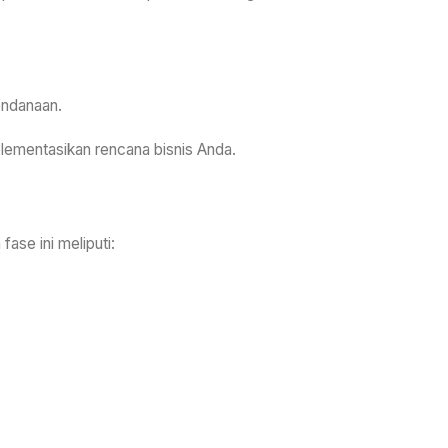
endanaan.
plementasikan rencana bisnis Anda.
ase ini meliputi: