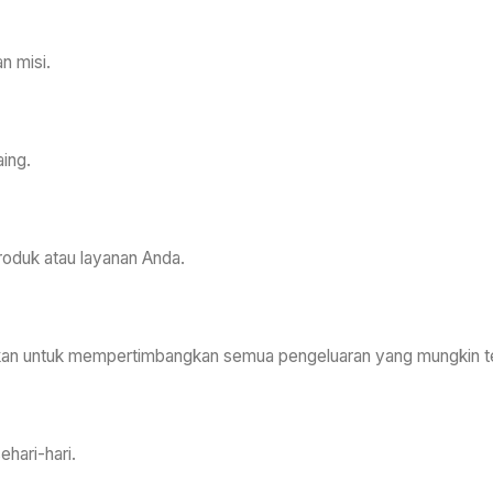
n misi.
aing.
duk atau layanan Anda.
tikan untuk mempertimbangkan semua pengeluaran yang mungkin te
hari-hari.