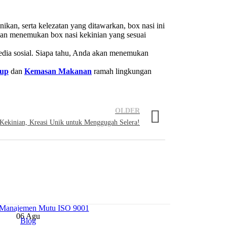
kan, serta kelezatan yang ditawarkan, box nasi ini
an menemukan box nasi kekinian yang sesuai
media sosial. Siapa tahu, Anda akan menemukan
Cup
dan
Kemasan Makanan
ramah lingkungan
OLDER
Kekinian, Kreasi Unik untuk Menggugah Selera!
06
Agu
Blog