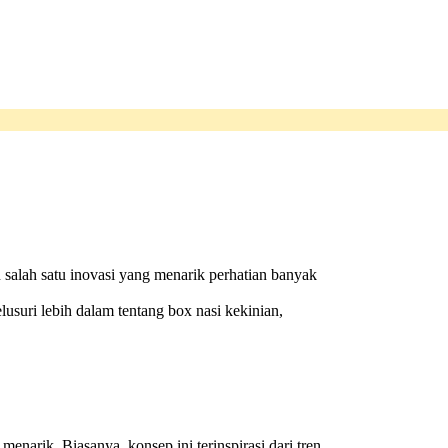
 salah satu inovasi yang menarik perhatian banyak
suri lebih dalam tentang box nasi kekinian,
arik. Biasanya, konsep ini terinspirasi dari tren