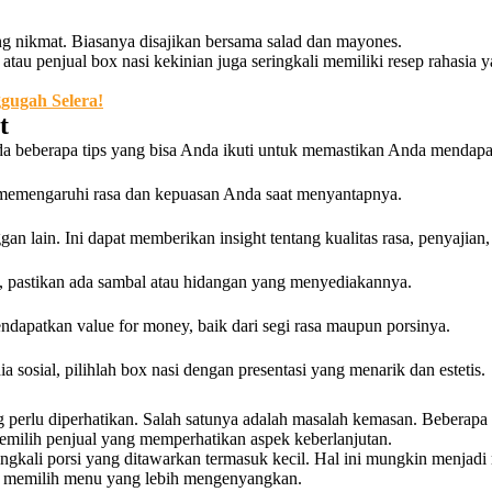
g nikmat. Biasanya disajikan bersama salad dan mayones.
an atau penjual box nasi kekinian juga seringkali memiliki resep raha
gugah Selera!
t
da beberapa tips yang bisa Anda ikuti untuk memastikan Anda mendapa
t memengaruhi rasa dan kepuasan Anda saat menyantapnya.
lain. Ini dapat memberikan insight tentang kualitas rasa, penyajian,
s, pastikan ada sambal atau hidangan yang menyediakannya.
ndapatkan value for money, baik dari segi rasa maupun porsinya.
osial, pilihlah box nasi dengan presentasi yang menarik dan estetis.
ng perlu diperhatikan. Salah satunya adalah masalah kemasan. Beber
emilih penjual yang memperhatikan aspek keberlanjutan.
seringkali porsi yang ditawarkan termasuk kecil. Hal ini mungkin menja
tau memilih menu yang lebih mengenyangkan.