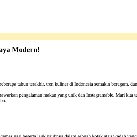
Gaya Modern!
berapa tahun terakhir, tren kuliner di Indonesia semakin beragam, dan
awarkan pengalaman makan yang unik dan Instagramable. Mari kita telu
ba.
mas nasi beserta lauk pauknya dalam sebuah kotak atau wadah yang men