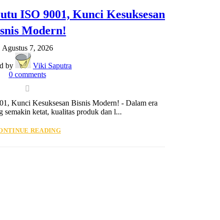
tu ISO 9001, Kunci Kesuksesan
Ma
snis Modern!
Agustus 7, 2026
ed by
Viki Saputra
0
comments
1, Kunci Kesuksesan Bisnis Modern! - Dalam era
Man
 semakin ketat, kualitas produk dan l...
ONTINUE READING