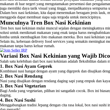
makanan di luar negeri yang mengutamakan presentasi dan pengalama
juga memiliki daya tarik visual yang tinggi, menjadikannya sempurna u
Dalam box nasi kekinian, kita dapat menemukan beragam jenis lauk, m
menggoda dapat membuat siapa saja tergoda untuk mencicipinya.
Munculnya Tren Box Nasi Kekinian
Tren box nasi kekinian mulai muncul sejalan dengan meningkatnya mi
solusi untuk menikmati makanan yang enak tanpa harus menghabiskan t
lomba untuk membagikan foto makanan mereka. Box nasi kekinian yang
Selain itu, keberaan delivery food services yang semakin meningkat m
makanan tanpa harus keluar rumah.
Variasi Box Nasi Kekinian yang Wajib Dic
Salah satu kelebihan dari box nasi kekinian adalah fleksibilitas dala
1. Box Nasi Ayam Geprek
Kombinasi nasi hangat dengan ayam yang digeprek dan disajikan denga
2. Box Nasi Rendang
Nasi yang disajikan dengan rendang daging sapi yang empuk dan kaya r
3. Box Nasi Vegetarian
Bagi Anda yang vegetarian, pilihan ini sangatlah cocok. Box ini biasa
daging.
4. Box Nasi Sushi
Menggabungkan tradisi Jepang dengan cita rasa lokal, box nasi sushi i
dan menarik!