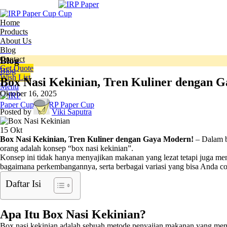
Home
Products
About Us
Blog
Contact
Blog
Get Quote
Blog
Wish List
Box Nasi Kekinian, Tren Kuliner dengan 
Menu
Oktober 16, 2025
Posted by
Viki Saputra
15
Okt
Box Nasi Kekinian, Tren Kuliner dengan Gaya Modern!
– Dalam be
orang adalah konsep “box nasi kekinian”.
Konsep ini tidak hanya menyajikan makanan yang lezat tetapi juga men
bagaimana perkembangannya, serta berbagai variasi yang bisa Anda co
Daftar Isi
Apa Itu Box Nasi Kekinian?
Box nasi kekinian adalah sebuah metode penyajian makanan yang menge