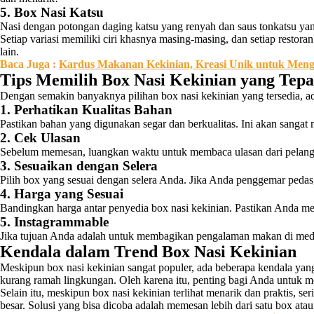
5. Box Nasi Katsu
Nasi dengan potongan daging katsu yang renyah dan saus tonkatsu yan
Setiap variasi memiliki ciri khasnya masing-masing, dan setiap restor
lain.
Baca
Juga
:
Kardus Makanan Kekinian, Kreasi Unik untuk Meng
Tips Memilih Box Nasi Kekinian yang Tepa
Dengan semakin banyaknya pilihan box nasi kekinian yang tersedia, a
1. Perhatikan Kualitas Bahan
Pastikan bahan yang digunakan segar dan berkualitas. Ini akan sanga
2. Cek Ulasan
Sebelum memesan, luangkan waktu untuk membaca ulasan dari pelanggan 
3. Sesuaikan dengan Selera
Pilih box yang sesuai dengan selera Anda. Jika Anda penggemar peda
4. Harga yang Sesuai
Bandingkan harga antar penyedia box nasi kekinian. Pastikan Anda me
5. Instagrammable
Jika tujuan Anda adalah untuk membagikan pengalaman makan di media s
Kendala dalam Trend Box Nasi Kekinian
Meskipun box nasi kekinian sangat populer, ada beberapa kendala ya
kurang ramah lingkungan. Oleh karena itu, penting bagi Anda untuk m
Selain itu, meskipun box nasi kekinian terlihat menarik dan praktis, 
besar. Solusi yang bisa dicoba adalah memesan lebih dari satu box a