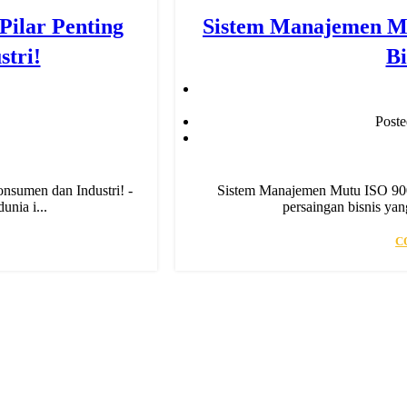
ilar Penting
Sistem Manajemen Mu
tri!
Bi
Post
sumen dan Industri! -
Sistem Manajemen Mutu ISO 900
nia i...
persaingan bisnis yang
C