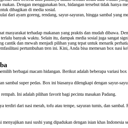
n makan. Dengan menggunakan box, hidangan tersebut tidak hanya men
ntuk dibagikan di media sosial.
ulai dari ayam goreng, rendang, sayur-sayuran, hingga sambal yang m
nat masyarakat terhadap makanan yang praktis dan mudah dibawa. Den
erlalu banyak waktu. Selain itu, dampak media sosial juga sangat sig
 cantik dan mewah menjadi pilihan yang tepat untuk menarik perhatia
emfasilitasi pertumbuhan tren ini. Kini, Anda bisa memesan box nasi 
oba
m memilih berbagai macam hidangan. Berikut adalah beberapa variasi bo
n sambal super pedas. Box ini biasanya dilengkapi dengan sayur-sayu
empah. Ini adalah pilihan favorit bagi pecinta masakan Padang.
nya terdiri dari nasi merah, tofu atau tempe, sayuran tumis, dan samba
ni menyajikan nasi sushi yang dipadukan dengan isian khas Indonesia se