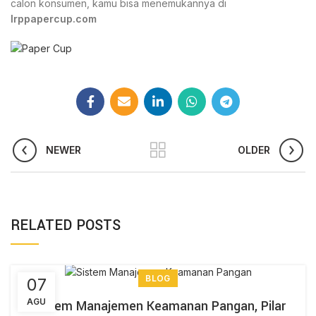
calon konsumen, kamu bisa menemukannya di
Irppapercup.com
NEWER
OLDER
RELATED POSTS
BLOG
07
AGU
Sistem Manajemen Keamanan Pangan, Pilar