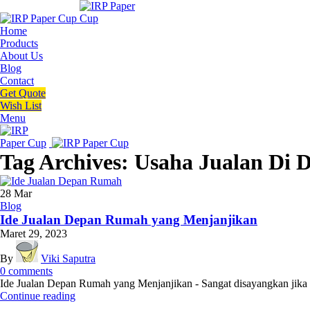
Home
Products
About Us
Blog
Contact
Get Quote
Wish List
Menu
Tag Archives: Usaha Jualan Di
28
Mar
Blog
Ide Jualan Depan Rumah yang Menjanjikan
Maret 29, 2023
By
Viki Saputra
0
comments
Ide Jualan Depan Rumah yang Menjanjikan - Sangat disayangkan jika m
Continue reading