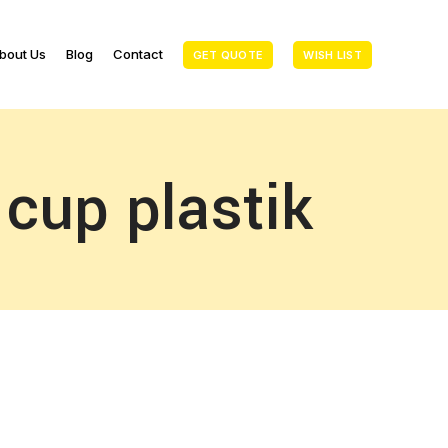
bout Us
Blog
Contact
GET QUOTE
WISH LIST
 cup plastik