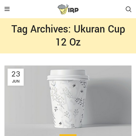
Tag Archives: Ukuran Cup
12 Oz
23
JUN