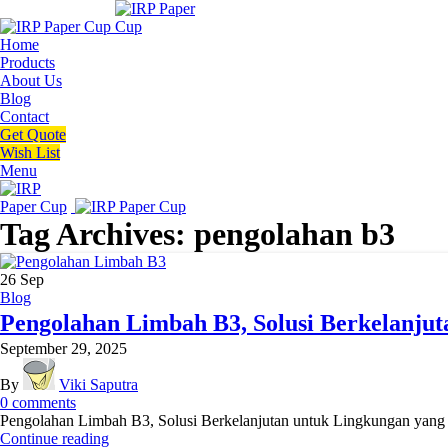
Home
Products
About Us
Blog
Contact
Get Quote
Wish List
Menu
Tag Archives: pengolahan b3
26
Sep
Blog
Pengolahan Limbah B3, Solusi Berkelanjut
September 29, 2025
By
Viki Saputra
0
comments
Pengolahan Limbah B3, Solusi Berkelanjutan untuk Lingkungan yang S
Continue reading