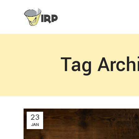
Tag Arch
23
JAN