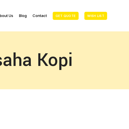
bout Us
Blog
Contact
GET QUOTE
WISH LIST
saha Kopi