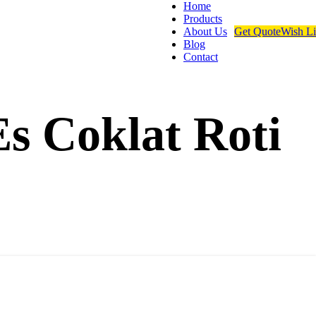
Home
Products
About Us
Get Quote
Wish Li
Blog
Contact
s Coklat Roti