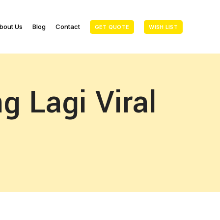
bout Us
Blog
Contact
GET QUOTE
WISH LIST
 Lagi Viral