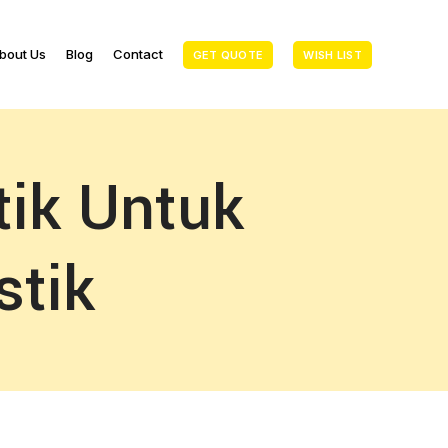
bout Us
Blog
Contact
GET QUOTE
WISH LIST
tik Untuk
stik