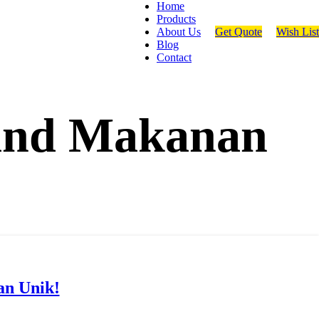
Home
Products
About Us
Get Quote
Wish List
Blog
Contact
rand Makanan
an Unik!