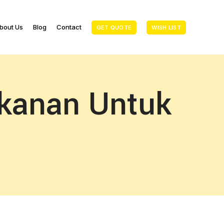
bout Us
Blog
Contact
GET QUOTE
WISH LIST
akanan Untuk