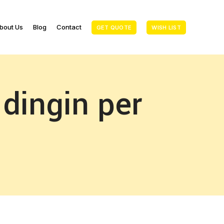
bout Us
Blog
Contact
GET QUOTE
WISH LIST
 dingin per