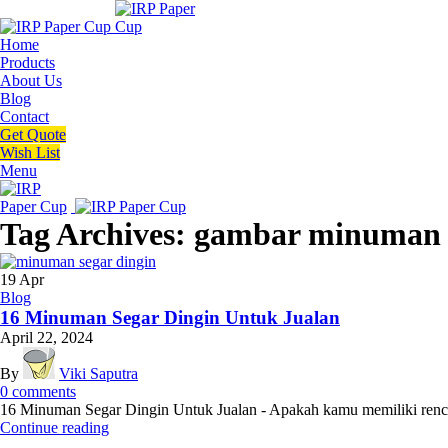
Home
Products
About Us
Blog
Contact
Get Quote
Wish List
Menu
Tag Archives: gambar minuman 
19
Apr
Blog
16 Minuman Segar Dingin Untuk Jualan
April 22, 2024
By
Viki Saputra
0
comments
16 Minuman Segar Dingin Untuk Jualan - Apakah kamu memiliki renc
Continue reading