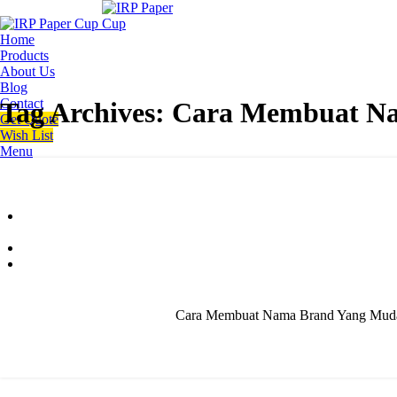
Home
Products
About Us
Blog
Contact
Tag Archives: Cara Membuat N
Get Quote
Wish List
Menu
Cara Membuat Nama Brand Yang Mudah D