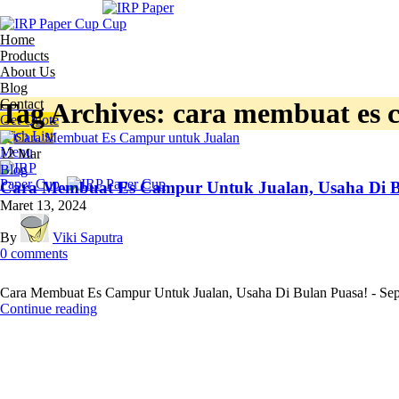
Home
Products
About Us
Blog
Contact
Tag Archives: cara membuat es 
Get Quote
Wish List
Menu
12
Mar
Blog
Cara Membuat Es Campur Untuk Jualan, Usaha Di B
Maret 13, 2024
By
Viki Saputra
0
comments
Cara Membuat Es Campur Untuk Jualan, Usaha Di Bulan Puasa! - Seper
Continue reading