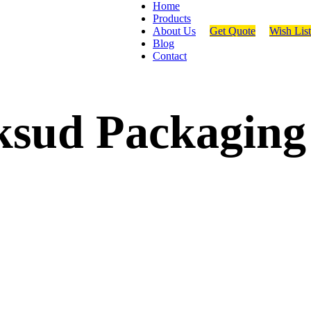
Home
Products
About Us
Get Quote
Wish List
Blog
Contact
ksud Packaging